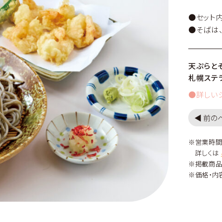
●セット
●そばは
天ぷらと
札幌ステラ
●詳しい
◀︎ 前
※営業時間
詳しくは
※掲載商品
※価格・内