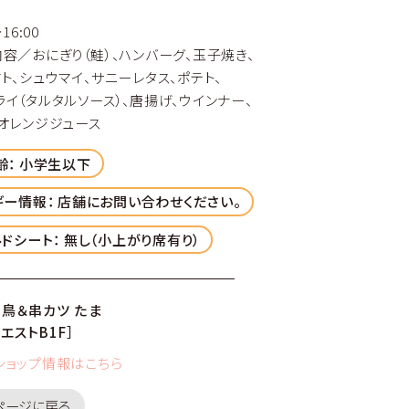
16:00
容／おにぎり（鮭）、ハンバーグ、玉子焼き、
、シュウマイ、サニーレタス、ポテト、
イ（タルタルソース）、唐揚げ、ウインナー、
オレンジジュース
齢：
小学生以下
ギー情報：
店舗にお問い合わせください。
ドシート：
無し（小上がり席有り）
焼鳥＆串カツ たま
エストB1F］
ショップ情報はこちら
のページに戻る