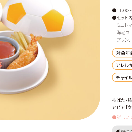
●11:00～
●セット内
ミニトマト
海老フラ
プリン、
対象年
アレル
チャイル
ろばた・
アピア［ウ
●詳しい
◀︎ 前